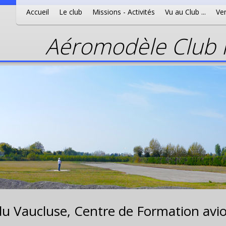
Accueil
Le club
Missions - Activités
Vu au Club ...
Ven
Aéromodèle Club P
du Vaucluse,
Centre de Formation avio