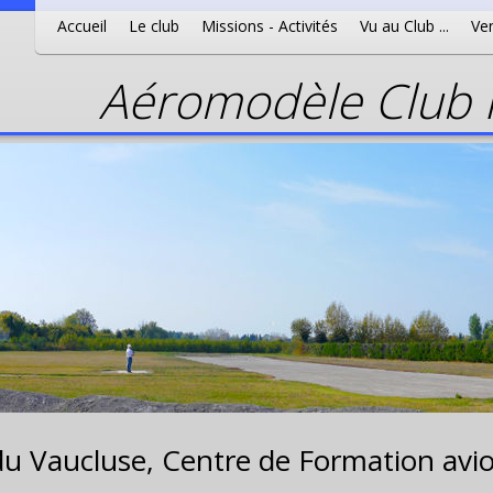
Accueil
Le club
Missions - Activités
Vu au Club ...
Ven
Aéromodèle Club P
du Vaucluse,
Centre de Formation avio