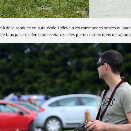
 à de la conduite en auto-école. L'élève a les commandes totales ou partie
e faux pas. Les deux radios étant reliées par un cordon dans un rapport m