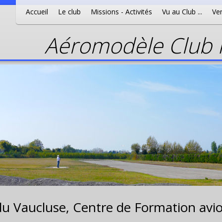
Accueil
Le club
Missions - Activités
Vu au Club ...
Ven
Aéromodèle Club P
du Vaucluse,
Centre de Formation avio