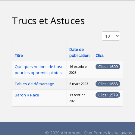
Trucs et Astuces
Affichage #
Date de
Titre
publication
Clics
Quelques notions de base
16 octobre
Clics : 1609
pour les apprentis pilotes
2023
Tables de démarrage
6 mars 2023
Clics : 1688
Baron R Race
19 février
Clics : 2579
2023
© 2020 Aéromodel Club Pernes les Valayans