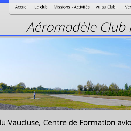
Accueil
Le club
Missions - Activités
Vu au Club ...
Ven
Aéromodèle Club P
du Vaucluse,
Centre de Formation avio