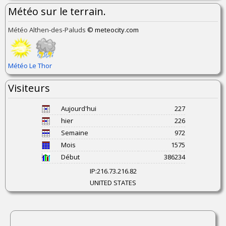
Météo sur le terrain.
Météo Althen-des-Paluds
© meteocity.com
Météo Le Thor
Visiteurs
Aujourd'hui
227
hier
226
Semaine
972
Mois
1575
Début
386234
IP:
216.73.216.82
UNITED STATES