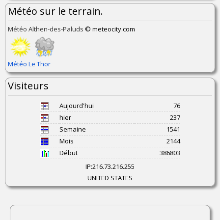
Météo sur le terrain.
Météo Althen-des-Paluds
© meteocity.com
Météo Le Thor
Visiteurs
Aujourd'hui
76
hier
237
Semaine
1541
Mois
2144
Début
386803
IP:
216.73.216.255
UNITED STATES