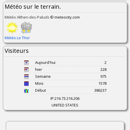
Météo sur le terrain.
Météo Althen-des-Paluds
© meteocity.com
Météo Le Thor
Visiteurs
Aujourd'hui
2
hier
228
Semaine
975
Mois
1578
Début
386237
IP:
216.73.216.206
UNITED STATES